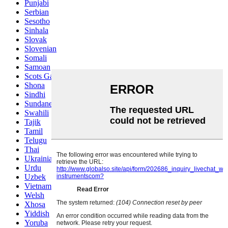
Punjabi
Serbian
Sesotho
Sinhala
Slovak
Slovenian
Somali
Samoan
Scots Gaelic
Shona
Sindhi
Sundanese
Swahili
Tajik
Tamil
Telugu
Thai
Ukrainian
Urdu
Uzbek
Vietnamese
Welsh
Xhosa
Yiddish
Yoruba