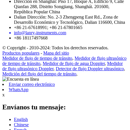
Dirección en Shanghái: Piso 17, Bloque A, Edificio 9, Calle
Qianfan 288, Distrito Songjiang, Shanghái. 201600,
República Popular China
Dalian Dirección: No. 2-3 Zhengpeng East Rd., Zona de
Desarrollo Económico y Tecnológico, Dalian 116600, China
+86 21-67618991; +86 21-67801665
info@lanry-instruments.com
+86 18117497668
© Copyright - 2010-2024: Todos los derechos reservados.
Productos populares
-
Mapa del sitio
Medidor de flujo de tiempo de tránsito
,
Medidor de flujo ultrasónico
de tiempo de tránsito
,
Medidor de flujo de agua Doppler
,
Medidor
de flujo ultrasónico Doppler
,
Detector de flujo Doppler ultrasónico
,
Medición del flujo del tiempo de tránsito
,
Enviar correo electrónico
WhatsApp
x
Envíanos tu mensaje:
English
Chinese
French