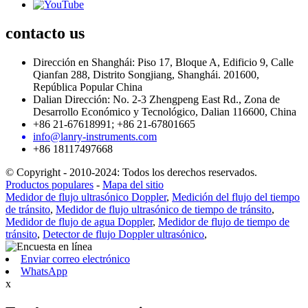
contacto
us
Dirección en Shanghái: Piso 17, Bloque A, Edificio 9, Calle
Qianfan 288, Distrito Songjiang, Shanghái. 201600,
República Popular China
Dalian Dirección: No. 2-3 Zhengpeng East Rd., Zona de
Desarrollo Económico y Tecnológico, Dalian 116600, China
+86 21-67618991; +86 21-67801665
info@lanry-instruments.com
+86 18117497668
© Copyright - 2010-2024: Todos los derechos reservados.
Productos populares
-
Mapa del sitio
Medidor de flujo ultrasónico Doppler
,
Medición del flujo del tiempo
de tránsito
,
Medidor de flujo ultrasónico de tiempo de tránsito
,
Medidor de flujo de agua Doppler
,
Medidor de flujo de tiempo de
tránsito
,
Detector de flujo Doppler ultrasónico
,
Enviar correo electrónico
WhatsApp
x