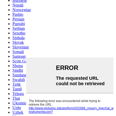
Burmese
Nepali
Norwegian
Pashto
Persian
Punjabi
Serbian
Sesotho
Sinhala
Slovak
Slovenian
Somali
Samoan
Scots Gaelic
Shona
Sindhi
Sundanese
Swahili
Tajik
Tamil
Telugu
Thai
Ukrainian
Urdu
Uzbek