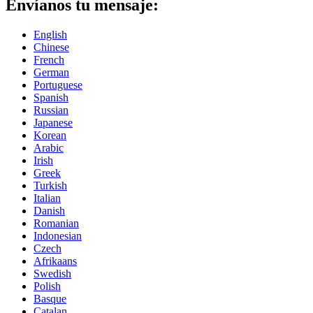
Envíanos tu mensaje:
English
Chinese
French
German
Portuguese
Spanish
Russian
Japanese
Korean
Arabic
Irish
Greek
Turkish
Italian
Danish
Romanian
Indonesian
Czech
Afrikaans
Swedish
Polish
Basque
Catalan