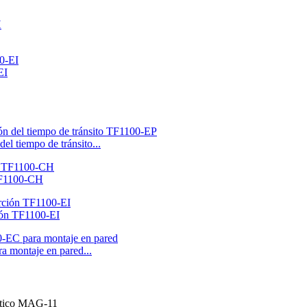
EI
el tiempo de tránsito...
 TF1100-CH
ción TF1100-EI
a montaje en pared...