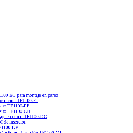
F1100-EC para montaje en pared
 inserción TF1100-EI
ánsito TF1100-EP
ánsito TF1100-CH
ntaje en pared TF1100-DC
I de inserción
 TF1100-DP
tránsito por inserción TF1100-MI