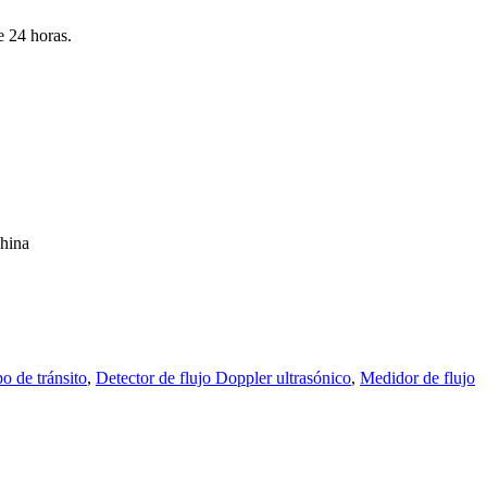
e 24 horas.
China
o de tránsito
,
Detector de flujo Doppler ultrasónico
,
Medidor de flujo