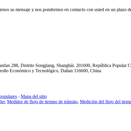
déjenos su mensaje y nos pondremos en contacto con usted en un plazo d
ianfan 288, Distrito Songjiang, Shanghái. 201600, República Popular 
rrollo Económico y Tecnológico, Dalian 116600, China
populares
-
Mapa del sitio
ler
,
Medidor de flujo de tiempo de tránsito
,
Medición del flujo del tiemp