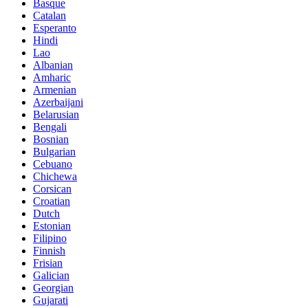
Basque
Catalan
Esperanto
Hindi
Lao
Albanian
Amharic
Armenian
Azerbaijani
Belarusian
Bengali
Bosnian
Bulgarian
Cebuano
Chichewa
Corsican
Croatian
Dutch
Estonian
Filipino
Finnish
Frisian
Galician
Georgian
Gujarati