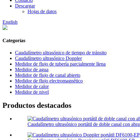
Contacto
Descargar
Hojas de datos
English
Categorías
Caudalímetro ultrasónico de tiempo de tránsito
Caudalímetro ultrasónico Doppler
Medidor de flujo de tubería parcialmente llena
Medidor de agua
Medidor de flujo de canal abierto
Medidor de flujo electromagnético
Medidor de calor
Medidor de nivel
Productos destacados
Caudalímetro ultrasónico portátil de doble canal con abra