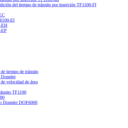
dición del tiempo de tránsito por inserción TF1100-FI
-EC
F6100-EI
0-EH
0-EP
 de tiempo de tránsito
o Doppler
 de velocidad de área
tránsito TF1100
100
erto Doppler DOF6000