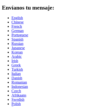
Envíanos tu mensaje:
English
Chinese
French
German
Portuguese
Spanish
Russian
Japanese
Korean
Arabic
Irish
Greek
Turkish
Italian
Danish
Romanian
Indonesian
Czech
Afrikaans
Swedish
Polish