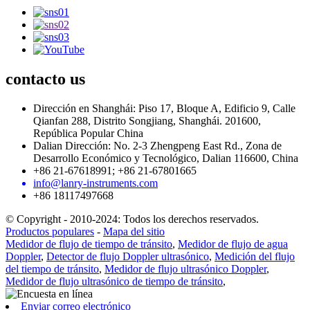
contacto
us
Dirección en Shanghái: Piso 17, Bloque A, Edificio 9, Calle
Qianfan 288, Distrito Songjiang, Shanghái. 201600,
República Popular China
Dalian Dirección: No. 2-3 Zhengpeng East Rd., Zona de
Desarrollo Económico y Tecnológico, Dalian 116600, China
+86 21-67618991; +86 21-67801665
info@lanry-instruments.com
+86 18117497668
© Copyright - 2010-2024: Todos los derechos reservados.
Productos populares
-
Mapa del sitio
Medidor de flujo de tiempo de tránsito
,
Medidor de flujo de agua
Doppler
,
Detector de flujo Doppler ultrasónico
,
Medición del flujo
del tiempo de tránsito
,
Medidor de flujo ultrasónico Doppler
,
Medidor de flujo ultrasónico de tiempo de tránsito
,
Enviar correo electrónico