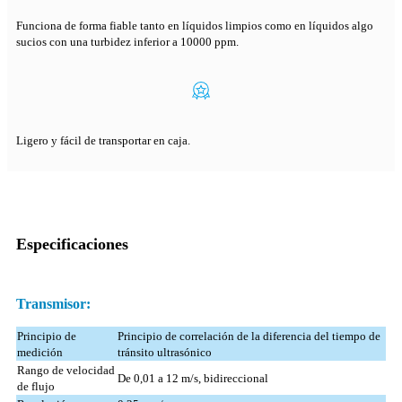
Funciona de forma fiable tanto en líquidos limpios como en líquidos algo
sucios con una turbidez inferior a 10000 ppm.
Ligero y fácil de transportar en caja.
Especificaciones
Transmisor:
Principio de
Principio de correlación de la diferencia del tiempo de
medición
tránsito ultrasónico
Rango de velocidad
De 0,01 a 12 m/s, bidireccional
de flujo