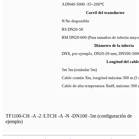
A DN40-5000 -35~200℃
Carril del transductor
N No disponible
RS DN20-50
RM DN20-600 (Para tamaños de tubería mayore
Diámetro de la tubería
DNX, por ejemplo, DN20-20 mm, DN500-50
Longitud del cable
5m 5m (estándar 5m)
Cable común Xm, longitud máxima 300 m (5 m
Cable de alta temperatura XmH, máximo 300 
TF1100-CH -A -2 /LTCH -A -N -DN100 -5m (configuración de
ejemplo)