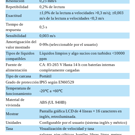
Resolución
0,25 mm/s
Repetibilidad
0,2% de lectura
±1,0% de la lectura a velocidades >0,3 m/s); ±0,003
Exactitud
m/s de la lectura a velocidades <0,3 m/s
Tiempo de
0,5 s
respuesta
Sensibilidad
0,003 m/s
Amortiguación del
0-99s (seleccionable por el usuario)
valor mostrado
Tipos de líquidos
Líquidos limpios y algo sucios con turbidez <10000
compatibles
ppm
Fuente de
CA: 85-265 V Hasta 14 h con baterías internas
alimentación
completamente cargadas
Tipo de carcasa
Portátil
Grado de protección
IP65 según EN60529
Temperatura de
-20℃ a +60℃
funcionamiento
Material de
ABS (UL 94HB)
vivienda
Pantalla gráfica LCD de 4 líneas × 16 caracteres en
Mostrar
inglés, retroiluminada.
Unidades
Configurable por el usuario (sistema inglés y métrico)
Tasa
Visualización de velocidad y tasa
galones, pies cúbicos, barriles, libras, litros, metros