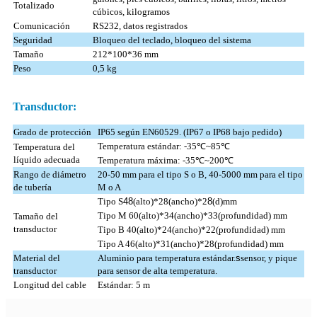
Totalizado
cúbicos, kilogramos
Comunicación
RS232, datos registrados
Seguridad
Bloqueo del teclado, bloqueo del sistema
Tamaño
212*100*36 mm
Peso
0,5 kg
Transductor:
Grado de protección
IP65 según EN60529. (IP67 o IP68 bajo pedido)
Temperatura estándar: -35℃~85℃
Temperatura del
líquido adecuada
Temperatura máxima: -35℃~200℃
Rango de diámetro
20-50 mm para el tipo S o B, 40-5000 mm para el tipo
de tubería
M o A
Tipo S
48
(alto)*28(ancho)*2
8
(d)mm
Tipo M 60(alto)*34(ancho)*33(profundidad) mm
Tamaño del
transductor
Tipo B 40(alto)*24(ancho)*22(profundidad) mm
Tipo A 46(alto)*31(ancho)*28(profundidad) mm
Material del
Aluminio para temperatura estándar.
s
sensor, y pique
transductor
para sensor de alta temperatura.
Longitud del cable
Estándar: 5 m