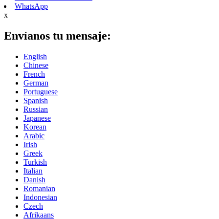
WhatsApp
x
Envíanos tu mensaje:
English
Chinese
French
German
Portuguese
Spanish
Russian
Japanese
Korean
Arabic
Irish
Greek
Turkish
Italian
Danish
Romanian
Indonesian
Czech
Afrikaans