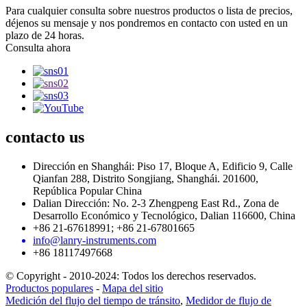
Para cualquier consulta sobre nuestros productos o lista de precios,
déjenos su mensaje y nos pondremos en contacto con usted en un
plazo de 24 horas.
Consulta ahora
contacto
us
Dirección en Shanghái: Piso 17, Bloque A, Edificio 9, Calle
Qianfan 288, Distrito Songjiang, Shanghái. 201600,
República Popular China
Dalian Dirección: No. 2-3 Zhengpeng East Rd., Zona de
Desarrollo Económico y Tecnológico, Dalian 116600, China
+86 21-67618991; +86 21-67801665
info@lanry-instruments.com
+86 18117497668
© Copyright - 2010-2024: Todos los derechos reservados.
Productos populares
-
Mapa del sitio
Medición del flujo del tiempo de tránsito
,
Medidor de flujo de