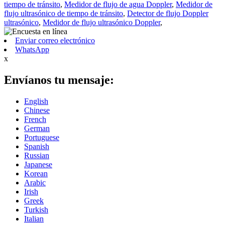
tiempo de tránsito
,
Medidor de flujo de agua Doppler
,
Medidor de
flujo ultrasónico de tiempo de tránsito
,
Detector de flujo Doppler
ultrasónico
,
Medidor de flujo ultrasónico Doppler
,
Enviar correo electrónico
WhatsApp
x
Envíanos tu mensaje:
English
Chinese
French
German
Portuguese
Spanish
Russian
Japanese
Korean
Arabic
Irish
Greek
Turkish
Italian