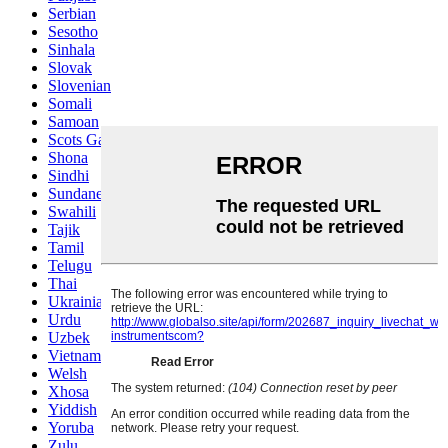
Serbian
Sesotho
Sinhala
Slovak
Slovenian
Somali
Samoan
Scots Gaelic
Shona
Sindhi
Sundanese
Swahili
Tajik
Tamil
Telugu
Thai
Ukrainian
Urdu
Uzbek
Vietnamese
Welsh
Xhosa
Yiddish
Yoruba
Zulu