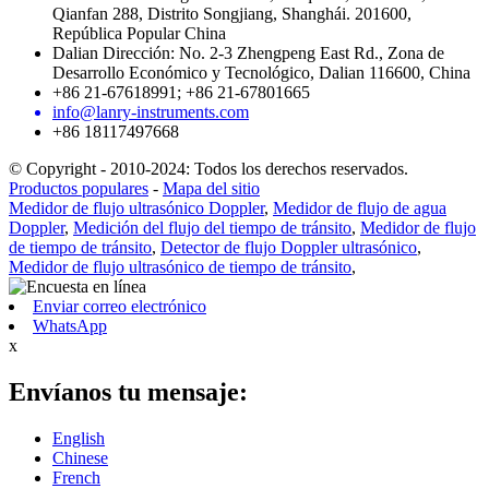
Qianfan 288, Distrito Songjiang, Shanghái. 201600,
República Popular China
Dalian Dirección: No. 2-3 Zhengpeng East Rd., Zona de
Desarrollo Económico y Tecnológico, Dalian 116600, China
+86 21-67618991; +86 21-67801665
info@lanry-instruments.com
+86 18117497668
© Copyright - 2010-2024: Todos los derechos reservados.
Productos populares
-
Mapa del sitio
Medidor de flujo ultrasónico Doppler
,
Medidor de flujo de agua
Doppler
,
Medición del flujo del tiempo de tránsito
,
Medidor de flujo
de tiempo de tránsito
,
Detector de flujo Doppler ultrasónico
,
Medidor de flujo ultrasónico de tiempo de tránsito
,
Enviar correo electrónico
WhatsApp
x
Envíanos tu mensaje:
English
Chinese
French