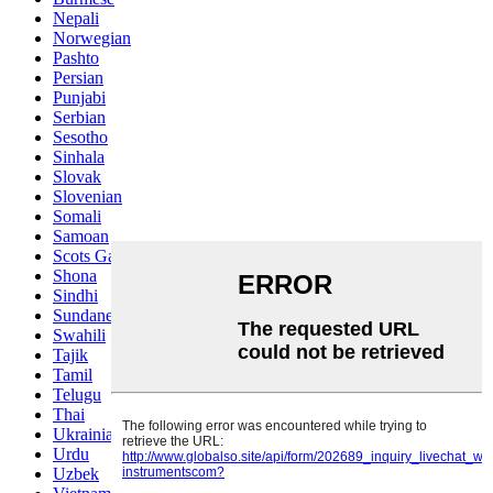
Nepali
Norwegian
Pashto
Persian
Punjabi
Serbian
Sesotho
Sinhala
Slovak
Slovenian
Somali
Samoan
Scots Gaelic
Shona
Sindhi
Sundanese
Swahili
Tajik
Tamil
Telugu
Thai
Ukrainian
Urdu
Uzbek