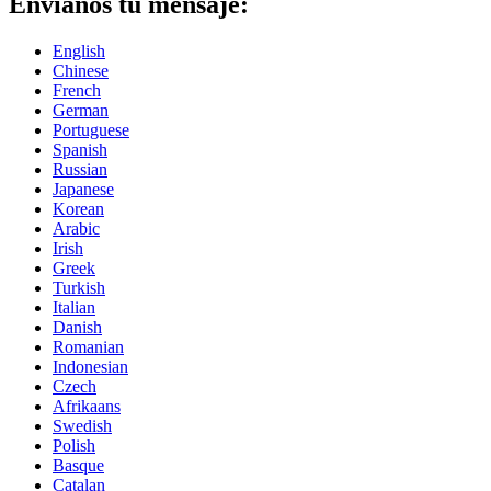
Envíanos tu mensaje:
English
Chinese
French
German
Portuguese
Spanish
Russian
Japanese
Korean
Arabic
Irish
Greek
Turkish
Italian
Danish
Romanian
Indonesian
Czech
Afrikaans
Swedish
Polish
Basque
Catalan