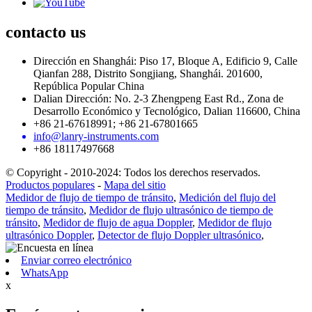
contacto
us
Dirección en Shanghái: Piso 17, Bloque A, Edificio 9, Calle
Qianfan 288, Distrito Songjiang, Shanghái. 201600,
República Popular China
Dalian Dirección: No. 2-3 Zhengpeng East Rd., Zona de
Desarrollo Económico y Tecnológico, Dalian 116600, China
+86 21-67618991; +86 21-67801665
info@lanry-instruments.com
+86 18117497668
© Copyright - 2010-2024: Todos los derechos reservados.
Productos populares
-
Mapa del sitio
Medidor de flujo de tiempo de tránsito
,
Medición del flujo del
tiempo de tránsito
,
Medidor de flujo ultrasónico de tiempo de
tránsito
,
Medidor de flujo de agua Doppler
,
Medidor de flujo
ultrasónico Doppler
,
Detector de flujo Doppler ultrasónico
,
Enviar correo electrónico
WhatsApp
x