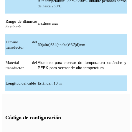
Alta temperatura: -35℃~200℃ durante períodos cortos
de hasta 250℃
Rango de diámetro
40-
4
000 mm
de tubería
Tamaño del
60(alto)*34(ancho)*3
2
(d)mm
transductor
Material del
Aluminio para sensor de temperatura estándar y
transductor
PEEK para sensor de alta temperatura.
Longitud del cable
Estándar: 10 m
Código de configuración