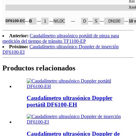
Xm
Xm
DF6100-EC
—
B
—
1
—
N/LDC
—
D
—
S
—
DN100
—
10 
Anterior:
Caudalímetro ultrasónico portátil de pinza para
medición del tiempo de tránsito TF1100-EP
Próximo:
Caudalímetro ultrasónico Doppler de inserción
DF6100-EI
Productos relacionados
Caudalímetro ultrasónico Doppler
portátil DF6100-EH
Caudalímetro ultrasónico Doppler de