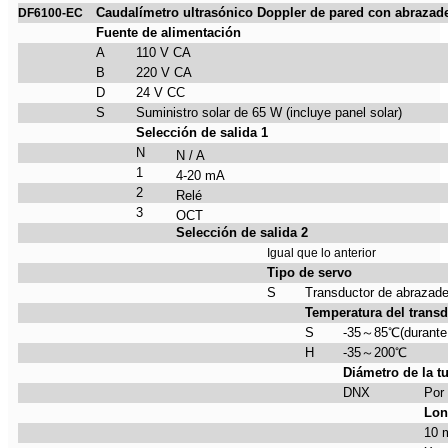
Caudalímetro ultrasónico Doppler de pared con abrazad
DF6100-EC
Fuente de alimentación
A
110 V CA
B
220 V CA
D
24 V CC
S
Suministro solar de 65 W (incluye panel solar)
Selección de salida 1
N
N / A
1
4-20 mA
2
Relé
3
OCT
Selección de salida 2
Igual que lo anterior
Tipo de servo
S
Transductor de abrazade
Temperatura del transd
S
-35
～
85
℃
(durante
H
-35
～
200
℃
Diámetro de la t
DNX
Por
Lon
10 