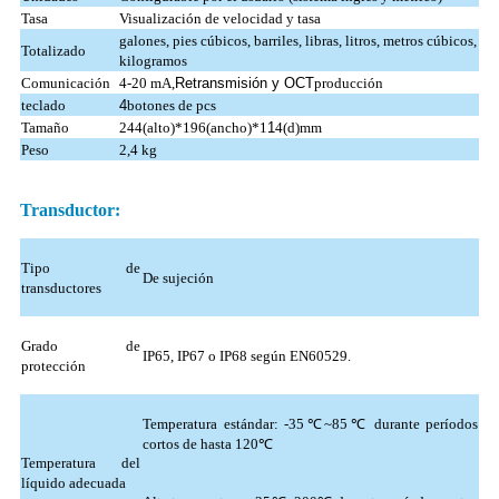
Tasa
Visualización de velocidad y tasa
galones, pies cúbicos, barriles, libras, litros, metros cúbicos,
Totalizado
kilogramos
Comunicación
4-20 mA,
Retransmisión y OCT
producción
teclado
4
botones de pcs
Tamaño
244(alto)*196(ancho)*1
1
4(d)mm
Peso
2,4 kg
Transductor:
Tipo de
De sujeción
transductores
Grado de
IP65, IP67 o IP68 según EN60529.
protección
Temperatura estándar: -35℃~85℃ durante períodos
cortos de hasta 120℃
Temperatura del
líquido adecuada