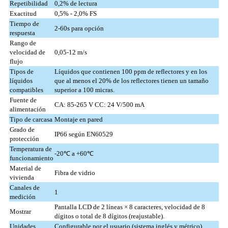
Repetibilidad
0,2% de lectura
Exactitud
0,5% - 2,0% FS
Tiempo de
2-60s para opción
respuesta
Rango de
velocidad de
0,05-12 m/s
flujo
Tipos de
Líquidos que contienen 100 ppm de reflectores y en los
líquidos
que al menos el 20% de los reflectores tienen un tamaño
compatibles
superior a 100 micras.
Fuente de
CA: 85-265 V CC: 24 V/500 mA
alimentación
Tipo de carcasa
Montaje en pared
Grado de
IP66 según EN60529
protección
Temperatura de
-20℃ a +60℃
funcionamiento
Material de
Fibra de vidrio
vivienda
Canales de
1
medición
Pantalla LCD de 2 líneas × 8 caracteres, velocidad de 8
Mostrar
dígitos o total de 8 dígitos (reajustable).
Unidades
Configurable por el usuario (sistema inglés y métrico)