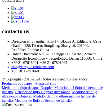
Consulta ahora
contacto
us
Dirección en Shanghái: Piso 17, Bloque A, Edificio 9, Calle
Qianfan 288, Distrito Songjiang, Shanghái. 201600,
República Popular China
Dalian Dirección: No. 2-3 Zhengpeng East Rd., Zona de
Desarrollo Económico y Tecnológico, Dalian 116600, China
+86 21-67618991; +86 21-67801665
info@lanry-instruments.com
+86 18117497668
© Copyright - 2010-2024: Todos los derechos reservados.
Productos populares
-
Mapa del sitio
Medidor de flujo de agua Doppler
,
Medición del flujo del tiempo de
tránsito
,
Detector de flujo Doppler ultrasónico
,
Medidor de flujo
ultrasónico Doppler
,
Medidor de flujo ultrasónico de tiempo de
tránsito
,
Medidor de flujo de tiempo de tránsito
,