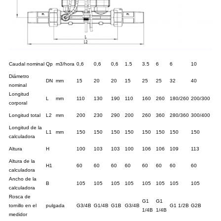
Caudal nominal
Qp
m3/hora
0,6
0,6
0,6
1.5
3.5
6
6
10
Diámetro
DN
mm
15
20
20
15
25
25
32
40
nominal
Longitud
L
mm
110
130
190
110
160
260
180/260
200/300
corporal
Longitud total
L2
mm
200
230
290
200
260
360
280/360
300/400
Longitud de la
L1
mm
150
150
150
150
150
150
150
150
calculadora
Altura
H
100
103
103
100
106
106
109
113
Altura de la
H1
60
60
60
60
60
60
60
60
calculadora
Ancho de la
B
105
105
105
105
105
105
105
105
calculadora
Rosca de
G1
G1
tornillo en el
pulgada
G3/4B
G1/4B
G1B
G3/4B
G1 1/2B
G2B
1/4B
1/4B
medidor