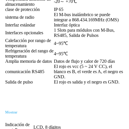
-20～ +70℃
almacenamiento
clase de protección
IP 65
El M-bus inalámbrico se puede
sistema de radio
integrar a 868.434.169MHz (OMS)
Interfaz estándar
Interfaz óptica
1 Slots para módulos con M-Bus,
Interfaces opcionales
RS485, Salida de Pulsos
Calefacción por rango de
4~95℃
temperatura
Refrigeración del rango de
4~95℃
temperatura
Amplia memoria de datos
Datos de flujo y calor de 720 días
El rojo es vcc (5 ~ 24 V CC), el
comunicación RS485
blanco es B, el verde es A, el negro es
GND.
Salida de pulso
El rojo es salida y el negro es GND.
Mostrar
Indicación de
LCD, 8 dígitos