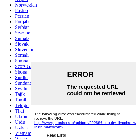
Norwegian
Pashto
Persian
Punjabi
Serbian
Sesotho
Sinhala
Slovak
Slovenian
Somali
Samoan
Scots Gaelic
Shona
Sindhi
Sundanese
Swahili
Tajik
Tamil
Telugu
Thai
Ukrainian
Urdu
Uzbek
Vietnamese
Welsh