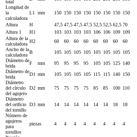
total
Longitud de
la
L1
mm
150
150
150
150
150
150
150
150
calculadora
Altura
H
47,5
47,5
47,5
47,5
52,5
52,5
62,5
70
Altura 1
H1
103
103
103
103
106
106
109
109
Altura de la
H2
60
60
60
60
60
60
60
60
calculadora
Ancho de la
B
105
105
105
105
105
105
105
105
calculadora
Diámetro de
F
mm
95
95
95
95
105
105
125
140
brida
Diámetro de
D1
mm
105
105
105
105
115
115
140
150
brida
Diámetro
del círculo
D2
mm
75
75
75
75
85
85
100
110
del agujero
Diámetro
del orificio
D3
mm
14
14
14
14
14
14
18
18
del tornillo
Número de
agujeros
piezas
4
4
4
4
4
4
4
4
para
tornillos