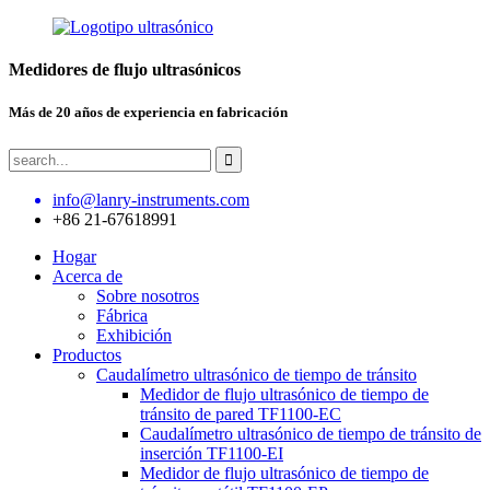
Medidores de flujo ultrasónicos
Más de 20 años de experiencia en fabricación
info@lanry-instruments.com
+86 21-67618991
Hogar
Acerca de
Sobre nosotros
Fábrica
Exhibición
Productos
Caudalímetro ultrasónico de tiempo de tránsito
Medidor de flujo ultrasónico de tiempo de
tránsito de pared TF1100-EC
Caudalímetro ultrasónico de tiempo de tránsito de
inserción TF1100-EI
Medidor de flujo ultrasónico de tiempo de