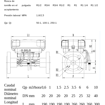
Rosca de
tornillo en el
pulgada
R1/2
R3/4
R3/4
R1/2
R1
R1
R1 1/4
R1 1/2
acoplamiento
Presión laboral
MPA
1,6/2,5
Qp: Qi
50:1, 100:1, 250:1
Caudal
Qp
m3/hora
0,6
1
1.5
2.5
3.5
6
6
10
nominal
Diámetro
DN
mm
20
20
20
20
25
25
32
40
nominal
Longitud
L
mm
190
190
190
190
260
260
260
300