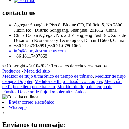
contacto
us
Agregar Shanghai: Piso 8, Bloque CD, Edificio 5, No.2800
Jiuxin Rd., Distrito Songjiang, Shanghai, 201612, China
China Dalian Agregar: No. 2-3 Zhengpeng East Rd., Zona de
Desarrollo Económico y Tecnológico, Dalian 116600, China
+86 21-67618991;+86 21-67801665
info@lanry-instruments.com
+86 18117497668
© Copyright - 2010-2021: Todos los derechos reservados.
Productos
-
Mapa del sitio
Medidor de flujo ultrasónico de tiempo de tránsito
,
Medidor de flujo
de agua Doppler
,
Medidor de flujo ultrasónico Doppler
,
Medición
de flujo de tiempo de tránsito
,
Medidor de flujo de tiempo de
tránsito
,
Detector de flujo Doppler ultrasónico
,
Enviar correo electrónico
Whatsapp
x
Envíanos tu mensaje: