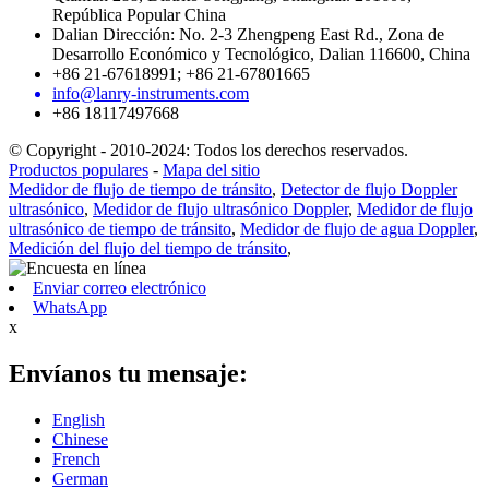
República Popular China
Dalian Dirección: No. 2-3 Zhengpeng East Rd., Zona de
Desarrollo Económico y Tecnológico, Dalian 116600, China
+86 21-67618991; +86 21-67801665
info@lanry-instruments.com
+86 18117497668
© Copyright - 2010-2024: Todos los derechos reservados.
Productos populares
-
Mapa del sitio
Medidor de flujo de tiempo de tránsito
,
Detector de flujo Doppler
ultrasónico
,
Medidor de flujo ultrasónico Doppler
,
Medidor de flujo
ultrasónico de tiempo de tránsito
,
Medidor de flujo de agua Doppler
,
Medición del flujo del tiempo de tránsito
,
Enviar correo electrónico
WhatsApp
x
Envíanos tu mensaje:
English
Chinese
French
German