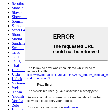
Sesotho
Sinhala
Slovak
Slovenian
Somali
Samoan
Scots Gaelic
Shona
Sindhi
Sundanese
Swahili
Tajik
Tamil
Telugu
Thai
Ukrainian
Urdu
Uzbek
Vietnamese
Welsh
Xhosa
Yiddish
Yoruba
Zulu
Kinyarwanda