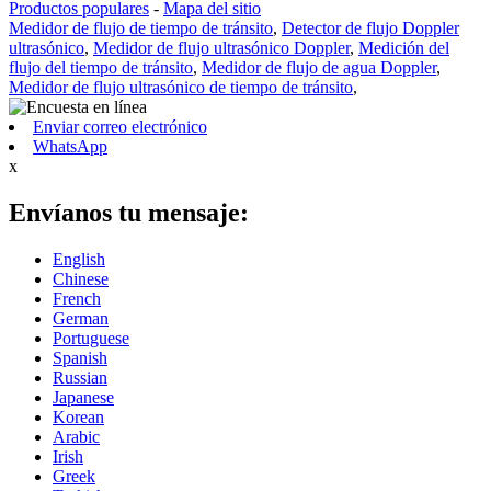
Productos populares
-
Mapa del sitio
Medidor de flujo de tiempo de tránsito
,
Detector de flujo Doppler
ultrasónico
,
Medidor de flujo ultrasónico Doppler
,
Medición del
flujo del tiempo de tránsito
,
Medidor de flujo de agua Doppler
,
Medidor de flujo ultrasónico de tiempo de tránsito
,
Enviar correo electrónico
WhatsApp
x
Envíanos tu mensaje:
English
Chinese
French
German
Portuguese
Spanish
Russian
Japanese
Korean
Arabic
Irish
Greek